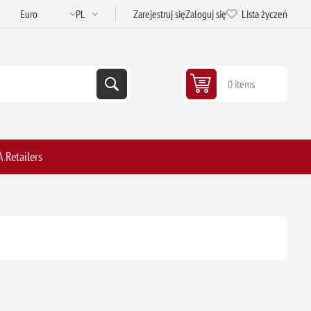
Zarejestruj się
Zaloguj się
Lista życzeń
0 items
 Retailers