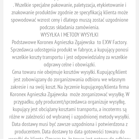
. Wszelkie specjalne pakowanie, paletyzacja, etykietowanie i
znakowanie produktów zgodnie ze specyfikacją klienta może
spowodować wzrost ceny i dlatego muszą zostać uzgodnione
podczas składania zamówienia.
WYSYŁKA I METODY WYSYŁKI
Podstawowe Koronex Agnieszka Zgajewska to EXW Factory.
Sprzedawca udostępnia produkt w fabryce, a kupujący ponosi
wszelkie koszty transportu i jest odpowiedzialny za wszelkie
odprawy celne i obowiązki.
Cena towaru nie obejmuje kosztów wysyłki. Kupujący/klient
jest zobowiązany do zorganizowania odbioru we własnym
zakresie i na swój koszt. Na życzenie kupującego/klienta firma
Koronex Agnieszka Zgajewska może zorganizować wysyłkę. W
przypadku, gdy producent/sprzedawca organizuje wysyłkę,
kupujący jest obciążany kosztami transportu, a incoterms są
różne w zależności od wybranej i uzgodnionej metody wysyłki.
Data dostawy musi być zawsze uzgodniona i potwierdzona z
producentem. Data dostawy to data gotowości towaru do
wysyłki do klienta. Oznacza to, że towar jest gotowy do odbioru