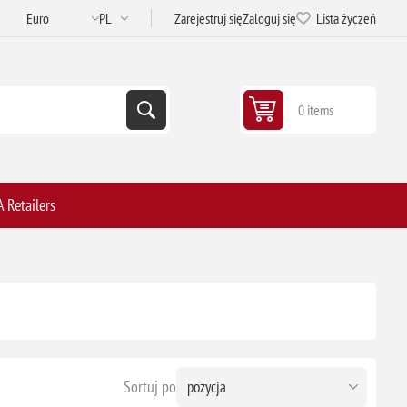
Zarejestruj się
Zaloguj się
Lista życzeń
0 items
 Retailers
Sortuj po