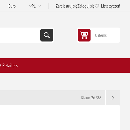
Zarejestruj się
Zaloguj się
Lista życzeń
0 items
 Retailers
Klaun 2678A