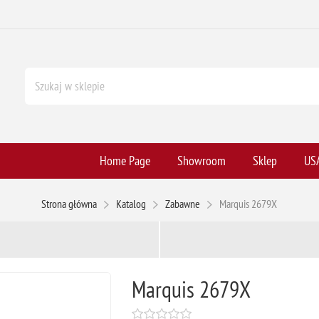
Home Page
Showroom
Sklep
USA
Strona główna
Katalog
Zabawne
Marquis 2679X
Marquis 2679X