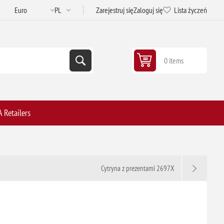
Zarejestruj się
Zaloguj się
Lista życzeń
0 items
 Retailers
Cytryna z prezentami 2697X