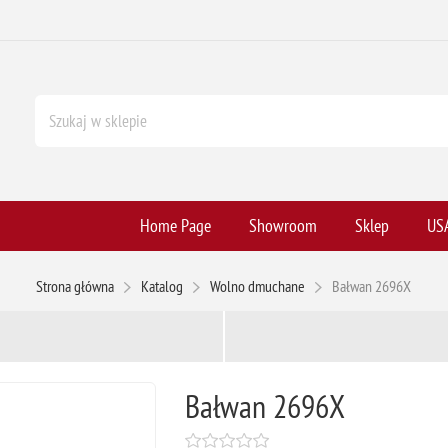
Home Page
Showroom
Sklep
USA
Strona główna
Katalog
Wolno dmuchane
Bałwan 2696X
Bałwan 2696X